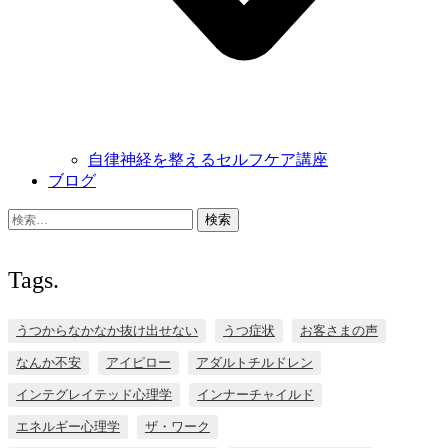
自律神経を整えるセルフケア講座
ブログ
検
索:
Tags.
うつからなかなか抜け出せない
うつ症状
お客さまの声
なんか不安
アイピロー
アダルトチルドレン
インテグレイテッド心理学
インナーチャイルド
エネルギー心理学
ザ・ワーク