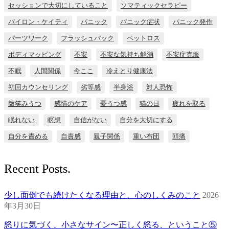
セッションで大切にしていること
ソマティックセラピー
バイロン・ケイティ
パニック
パニック症状
パニック発作
パーツワーク
フラッシュバック
ペットロス
ボディマッピング
不安
不安な気持ち解消
不安症克服
不眠
人間関係
今ここ
冷えとり健康法
初回カウンセリング
劣等感
半身浴
対人恐怖
微笑みうつ
感情のケア
憂うつ感
猫の日
疲れを取る
眠れない
瞑想
自信がない
自分を大切にする
自分を責める
自責感
親子関係
重い布団
頭痛
Recent Posts.
少し面倒でも続けたくなる理由と、心のしくみのこと
2026
年3月30日
怒りに気づく、小さなサイン〜正しく怒る、ということ⑤