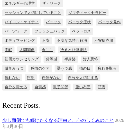
エネルギー心理学
ザ・ワーク
セッションで大切にしていること
ソマティックセラピー
バイロン・ケイティ
パニック
パニック症状
パニック発作
パーツワーク
フラッシュバック
ペットロス
ボディマッピング
不安
不安な気持ち解消
不安症克服
不眠
人間関係
今ここ
冷えとり健康法
初回カウンセリング
劣等感
半身浴
対人恐怖
微笑みうつ
感情のケア
憂うつ感
猫の日
疲れを取る
眠れない
瞑想
自信がない
自分を大切にする
自分を責める
自責感
親子関係
重い布団
頭痛
Recent Posts.
少し面倒でも続けたくなる理由と、心のしくみのこと
2026
年3月30日