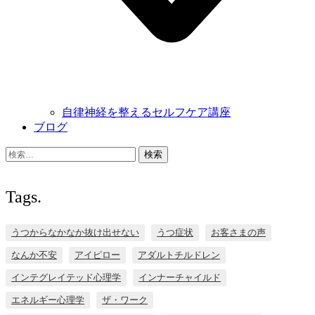
自律神経を整えるセルフケア講座
ブログ
検
索:
Tags.
うつからなかなか抜け出せない
うつ症状
お客さまの声
なんか不安
アイピロー
アダルトチルドレン
インテグレイテッド心理学
インナーチャイルド
エネルギー心理学
ザ・ワーク