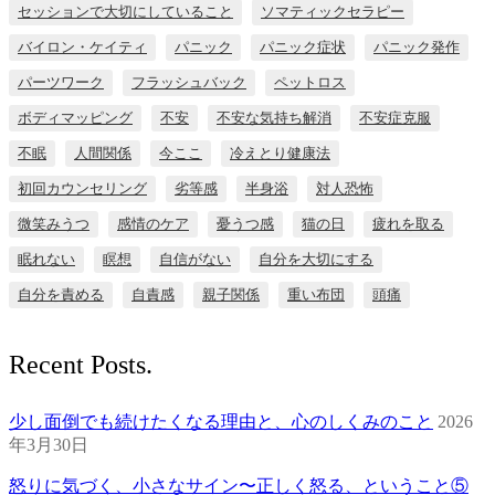
セッションで大切にしていること
ソマティックセラピー
バイロン・ケイティ
パニック
パニック症状
パニック発作
パーツワーク
フラッシュバック
ペットロス
ボディマッピング
不安
不安な気持ち解消
不安症克服
不眠
人間関係
今ここ
冷えとり健康法
初回カウンセリング
劣等感
半身浴
対人恐怖
微笑みうつ
感情のケア
憂うつ感
猫の日
疲れを取る
眠れない
瞑想
自信がない
自分を大切にする
自分を責める
自責感
親子関係
重い布団
頭痛
Recent Posts.
少し面倒でも続けたくなる理由と、心のしくみのこと
2026
年3月30日
怒りに気づく、小さなサイン〜正しく怒る、ということ⑤