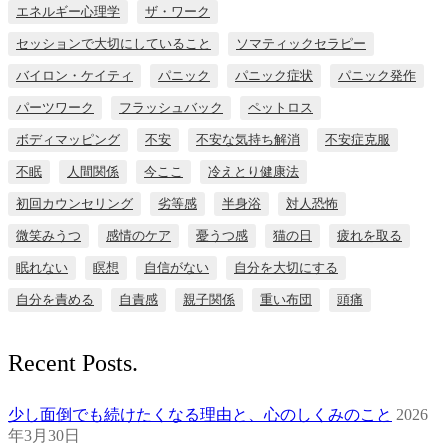
エネルギー心理学
ザ・ワーク
セッションで大切にしていること
ソマティックセラピー
バイロン・ケイティ
パニック
パニック症状
パニック発作
パーツワーク
フラッシュバック
ペットロス
ボディマッピング
不安
不安な気持ち解消
不安症克服
不眠
人間関係
今ここ
冷えとり健康法
初回カウンセリング
劣等感
半身浴
対人恐怖
微笑みうつ
感情のケア
憂うつ感
猫の日
疲れを取る
眠れない
瞑想
自信がない
自分を大切にする
自分を責める
自責感
親子関係
重い布団
頭痛
Recent Posts.
少し面倒でも続けたくなる理由と、心のしくみのこと
2026
年3月30日