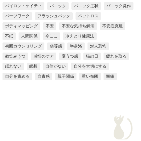
バイロン・ケイティ
パニック
パニック症状
パニック発作
パーツワーク
フラッシュバック
ペットロス
ボディマッピング
不安
不安な気持ち解消
不安症克服
不眠
人間関係
今ここ
冷えとり健康法
初回カウンセリング
劣等感
半身浴
対人恐怖
微笑みうつ
感情のケア
憂うつ感
猫の日
疲れを取る
眠れない
瞑想
自信がない
自分を大切にする
自分を責める
自責感
親子関係
重い布団
頭痛