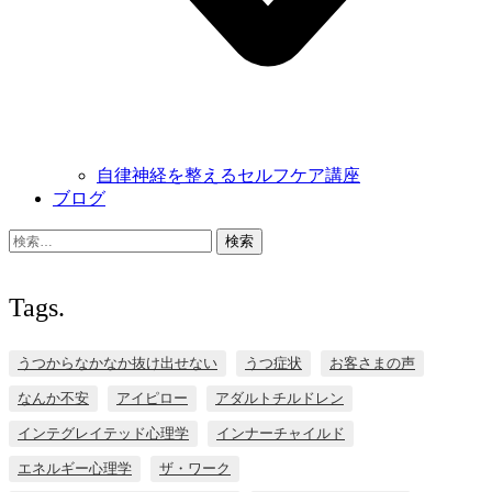
自律神経を整えるセルフケア講座
ブログ
検
索:
Tags.
うつからなかなか抜け出せない
うつ症状
お客さまの声
なんか不安
アイピロー
アダルトチルドレン
インテグレイテッド心理学
インナーチャイルド
エネルギー心理学
ザ・ワーク