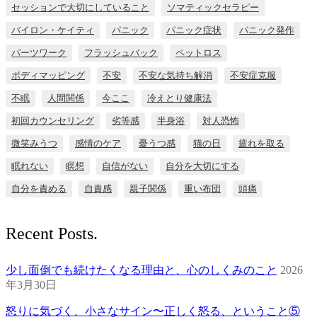
セッションで大切にしていること
ソマティックセラピー
バイロン・ケイティ
パニック
パニック症状
パニック発作
パーツワーク
フラッシュバック
ペットロス
ボディマッピング
不安
不安な気持ち解消
不安症克服
不眠
人間関係
今ここ
冷えとり健康法
初回カウンセリング
劣等感
半身浴
対人恐怖
微笑みうつ
感情のケア
憂うつ感
猫の日
疲れを取る
眠れない
瞑想
自信がない
自分を大切にする
自分を責める
自責感
親子関係
重い布団
頭痛
Recent Posts.
少し面倒でも続けたくなる理由と、心のしくみのこと
2026
年3月30日
怒りに気づく、小さなサイン〜正しく怒る、ということ⑤