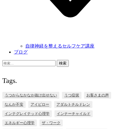
自律神経を整えるセルフケア講座
ブログ
検
索:
Tags.
うつからなかなか抜け出せない
うつ症状
お客さまの声
なんか不安
アイピロー
アダルトチルドレン
インテグレイテッド心理学
インナーチャイルド
エネルギー心理学
ザ・ワーク