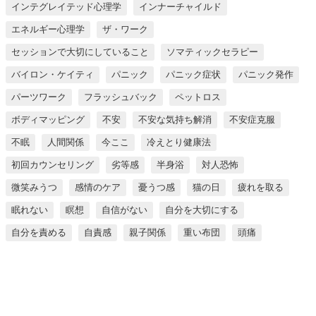
インテグレイテッド心理学
インナーチャイルド
エネルギー心理学
ザ・ワーク
セッションで大切にしていること
ソマティックセラピー
バイロン・ケイティ
パニック
パニック症状
パニック発作
パーツワーク
フラッシュバック
ペットロス
ボディマッピング
不安
不安な気持ち解消
不安症克服
不眠
人間関係
今ここ
冷えとり健康法
初回カウンセリング
劣等感
半身浴
対人恐怖
微笑みうつ
感情のケア
憂うつ感
猫の日
疲れを取る
眠れない
瞑想
自信がない
自分を大切にする
自分を責める
自責感
親子関係
重い布団
頭痛