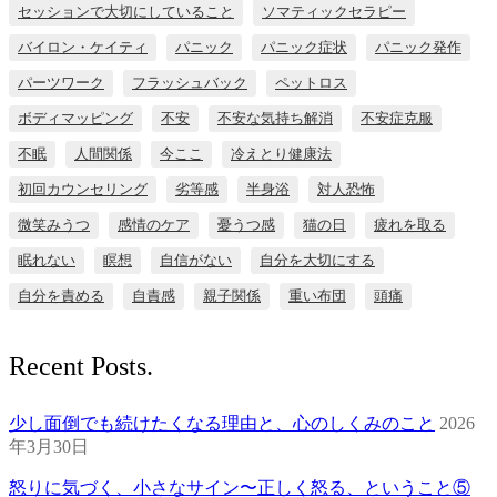
セッションで大切にしていること
ソマティックセラピー
バイロン・ケイティ
パニック
パニック症状
パニック発作
パーツワーク
フラッシュバック
ペットロス
ボディマッピング
不安
不安な気持ち解消
不安症克服
不眠
人間関係
今ここ
冷えとり健康法
初回カウンセリング
劣等感
半身浴
対人恐怖
微笑みうつ
感情のケア
憂うつ感
猫の日
疲れを取る
眠れない
瞑想
自信がない
自分を大切にする
自分を責める
自責感
親子関係
重い布団
頭痛
Recent Posts.
少し面倒でも続けたくなる理由と、心のしくみのこと
2026
年3月30日
怒りに気づく、小さなサイン〜正しく怒る、ということ⑤