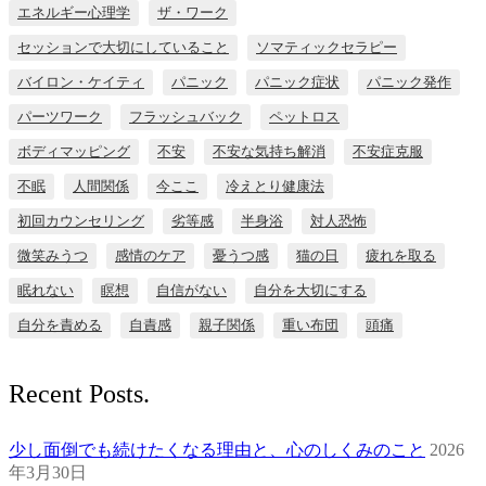
エネルギー心理学
ザ・ワーク
セッションで大切にしていること
ソマティックセラピー
バイロン・ケイティ
パニック
パニック症状
パニック発作
パーツワーク
フラッシュバック
ペットロス
ボディマッピング
不安
不安な気持ち解消
不安症克服
不眠
人間関係
今ここ
冷えとり健康法
初回カウンセリング
劣等感
半身浴
対人恐怖
微笑みうつ
感情のケア
憂うつ感
猫の日
疲れを取る
眠れない
瞑想
自信がない
自分を大切にする
自分を責める
自責感
親子関係
重い布団
頭痛
Recent Posts.
少し面倒でも続けたくなる理由と、心のしくみのこと
2026
年3月30日