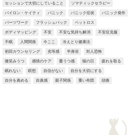
セッションで大切にしていること
ソマティックセラピー
バイロン・ケイティ
パニック
パニック症状
パニック発作
パーツワーク
フラッシュバック
ペットロス
ボディマッピング
不安
不安な気持ち解消
不安症克服
不眠
人間関係
今ここ
冷えとり健康法
初回カウンセリング
劣等感
半身浴
対人恐怖
微笑みうつ
感情のケア
憂うつ感
猫の日
疲れを取る
眠れない
瞑想
自信がない
自分を大切にする
自分を責める
自責感
親子関係
重い布団
頭痛