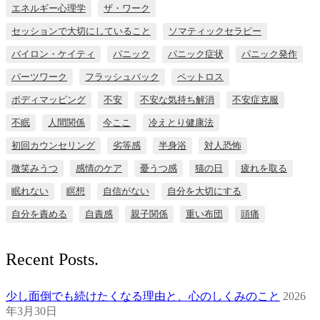
エネルギー心理学
ザ・ワーク
セッションで大切にしていること
ソマティックセラピー
バイロン・ケイティ
パニック
パニック症状
パニック発作
パーツワーク
フラッシュバック
ペットロス
ボディマッピング
不安
不安な気持ち解消
不安症克服
不眠
人間関係
今ここ
冷えとり健康法
初回カウンセリング
劣等感
半身浴
対人恐怖
微笑みうつ
感情のケア
憂うつ感
猫の日
疲れを取る
眠れない
瞑想
自信がない
自分を大切にする
自分を責める
自責感
親子関係
重い布団
頭痛
Recent Posts.
少し面倒でも続けたくなる理由と、心のしくみのこと
2026
年3月30日