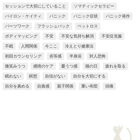
セッションで大切にしていること
ソマティックセラピー
バイロン・ケイティ
パニック
パニック症状
パニック発作
パーツワーク
フラッシュバック
ペットロス
ボディマッピング
不安
不安な気持ち解消
不安症克服
不眠
人間関係
今ここ
冷えとり健康法
初回カウンセリング
劣等感
半身浴
対人恐怖
微笑みうつ
感情のケア
憂うつ感
猫の日
疲れを取る
眠れない
瞑想
自信がない
自分を大切にする
自分を責める
自責感
親子関係
重い布団
頭痛