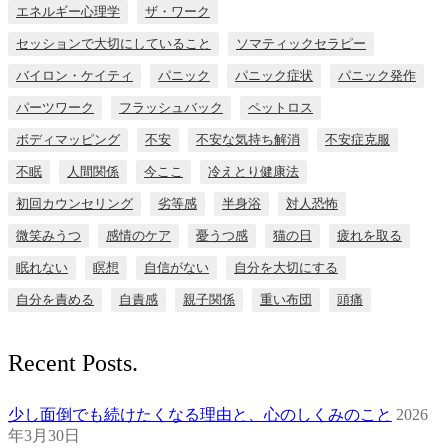
エネルギー心理学
ザ・ワーク
セッションで大切にしていること
ソマティックセラピー
バイロン・ケイティ
パニック
パニック症状
パニック発作
パーツワーク
フラッシュバック
ペットロス
ボディマッピング
不安
不安な気持ち解消
不安症克服
不眠
人間関係
今ここ
冷えとり健康法
初回カウンセリング
劣等感
半身浴
対人恐怖
微笑みうつ
感情のケア
憂うつ感
猫の日
疲れを取る
眠れない
瞑想
自信がない
自分を大切にする
自分を責める
自責感
親子関係
重い布団
頭痛
Recent Posts.
少し面倒でも続けたくなる理由と、心のしくみのこと
2026
年3月30日