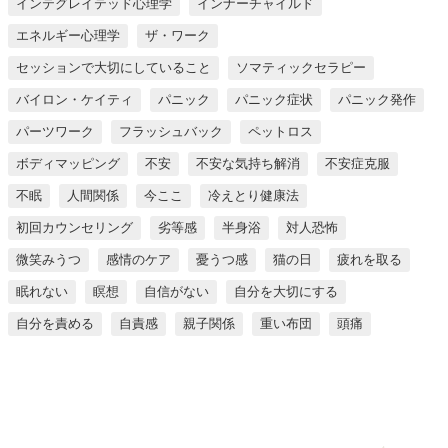
インテグレイテッド心理学
インナーチャイルド
エネルギー心理学
ザ・ワーク
セッションで大切にしていること
ソマティックセラピー
バイロン・ケイティ
パニック
パニック症状
パニック発作
パーツワーク
フラッシュバック
ペットロス
ボディマッピング
不安
不安な気持ち解消
不安症克服
不眠
人間関係
今ここ
冷えとり健康法
初回カウンセリング
劣等感
半身浴
対人恐怖
微笑みうつ
感情のケア
憂うつ感
猫の日
疲れを取る
眠れない
瞑想
自信がない
自分を大切にする
自分を責める
自責感
親子関係
重い布団
頭痛